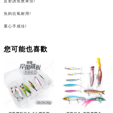
反射誘魚效果佳!
魚鉤抗氧耐用!
重心手感佳!
您可能也喜歡