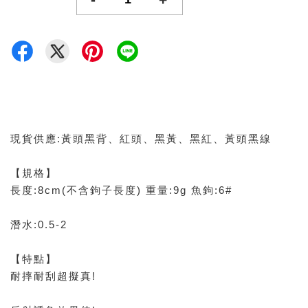
現貨供應:黃頭黑背、紅頭、黑黃、黑紅、黃頭黑線
【規格】
長度:8cm(不含鉤子長度) 重量:9g 魚鉤:6#
潛水:0.5-2
【特點】
耐摔耐刮超擬真!