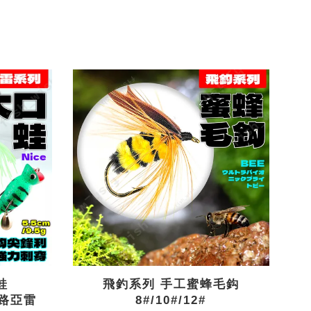
蛙
飛釣系列 手工蜜蜂毛鈎
 路亞雷
8#/10#/12#