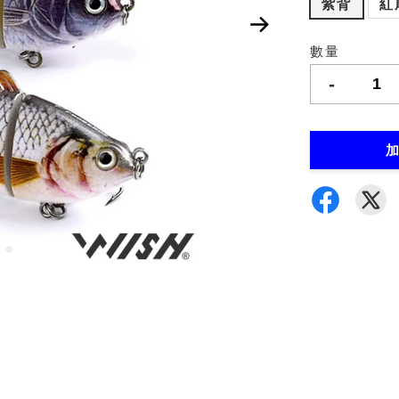
紫背
紅
數量
-
加