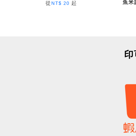
魚米
從
起
NT$ 20
印