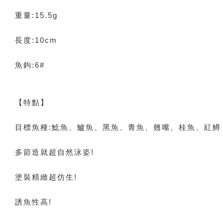
重量:15.5g
長度:10cm
魚鉤:6#
【特點】
目標魚種:鯰魚、鱸魚、黑魚、青魚、翹嘴、桂魚、紅鱒
多節造就超自然泳姿!
塗裝精緻超仿生!
誘魚性高!