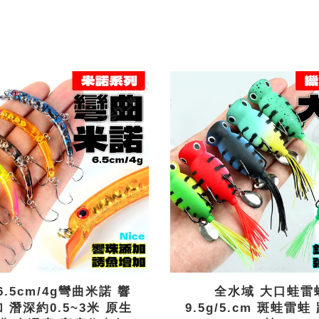
6.5cm/4g彎曲米諾 響
全水域 大口蛙雷
 潛深約0.5~3米 原生
9.5g/5.cm 斑蛙雷蛙