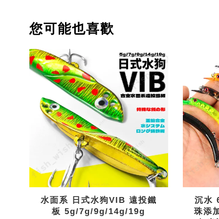
您可能也喜歡
水面系 日式水狗VIB 遠投鐵
沉水 
板 5g/7g/9g/14g/19g
珠添加