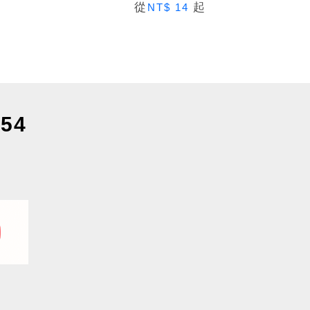
從
起
NT$ 14
54