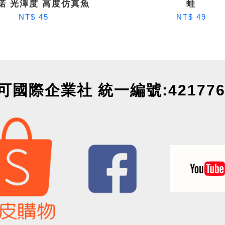
諾 光澤度 高度仿真魚
蛙
NT$ 45
NT$ 49
可國際企業社 統一編號:421776