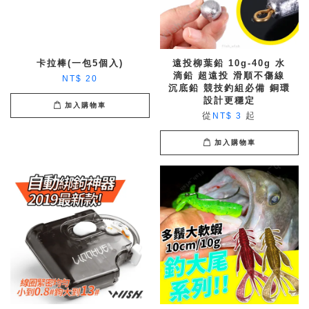
卡拉棒(一包5個入)
遠投柳葉鉛 10g-40g 水
滴鉛 超遠投 滑順不傷線
NT$ 20
沉底鉛 競技釣組必備 銅環
設計更穩定
加入購物車
從
起
NT$ 3
加入購物車