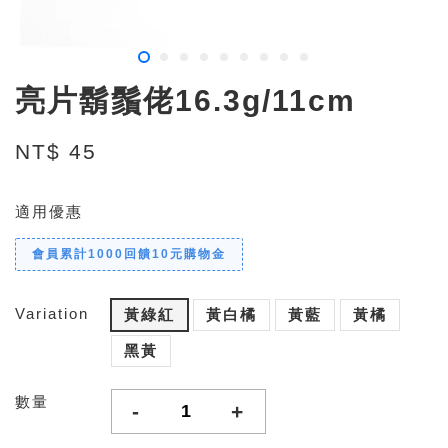
亮片鬍鬚佬16.3g/11cm
NT$ 45
適用優惠
會員累計1000回饋10元購物金
Variation
黃綠紅
黃白橘
黃藍
黃橘
黑黃
數量
-
+