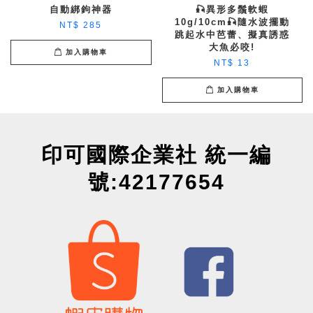
自動綁鉤神器
🎣異形多鬚軟蝦
10g/10cm🎣隨水波擺動
NT$ 285
跳起水中芭蕾、擬真誘惑
大魚必咬!
加入購物車
NT$ 13
加入購物車
印可國際企業社 統一編
號:42177654