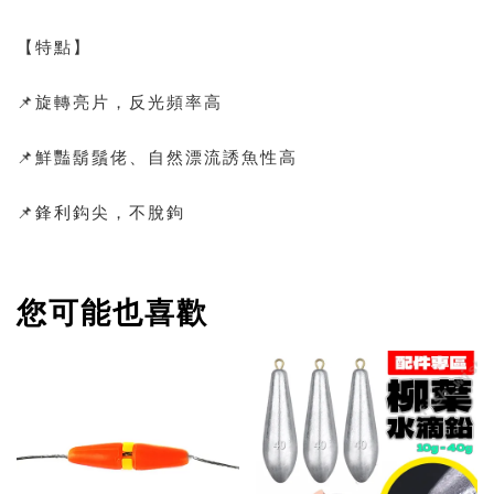
【特點】
📌旋轉亮片，反光頻率高
📌鮮豔鬍鬚佬、自然漂流誘魚性高
📌鋒利鈎尖，不脫鉤
您可能也喜歡