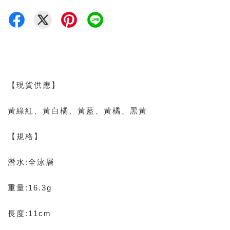
【現貨供應】
黃綠紅、黃白橘、黃藍、黃橘、黑黃
【規格】
潛水:全泳層
重量:16.3g
長度:11cm