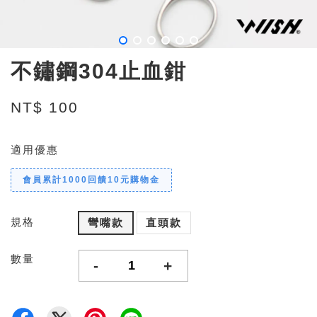
不鏽鋼304止血鉗
NT$ 100
適用優惠
會員累計1000回饋10元購物金
規格
彎嘴款
直頭款
數量
-
+