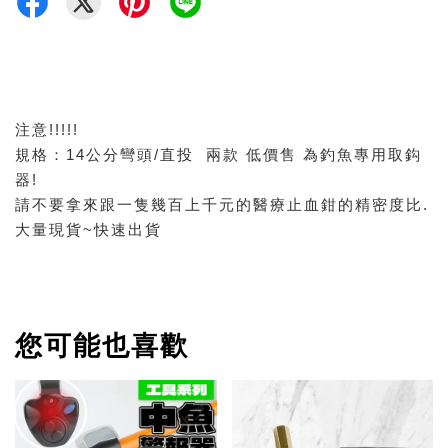
注意!!!!!
規格：14公分彎頭/直投 兩款 低價售 為釣魚專用取鈎
器!
請不要拿來跟一隻幾百上千元的醫療止血鉗的精密度比.
大量現貨~快速出貨
您可能也喜歡