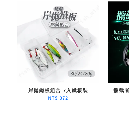
岸拋鐵板組合 7入鐵板裝
攔截者
NT$ 372