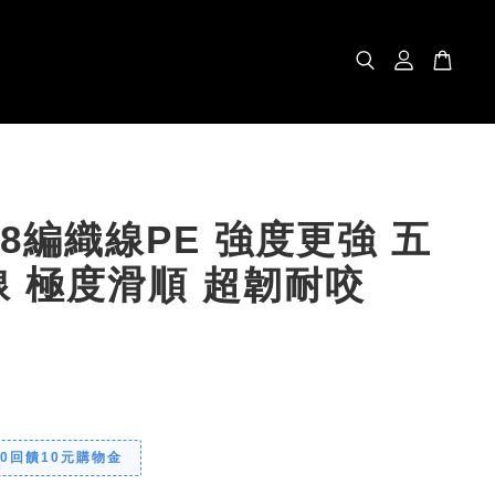
米8編織線PE 強度更強 五
 極度滑順 超韌耐咬
00回饋10元購物金