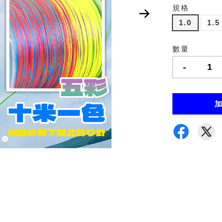
規格
1.0
1.5
數量
-
加