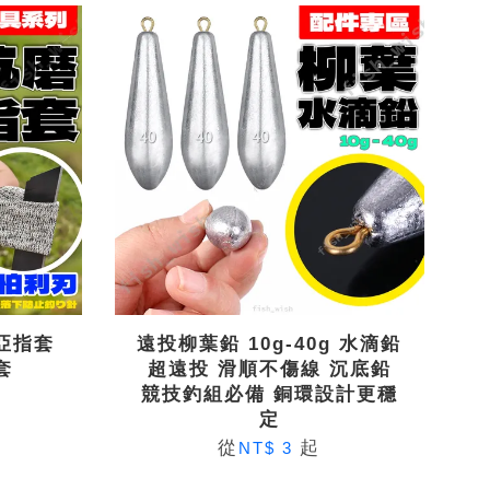
亞指套
遠投柳葉鉛 10g-40g 水滴鉛
套
超遠投 滑順不傷線 沉底鉛
競技釣組必備 銅環設計更穩
定
從
起
NT$ 3