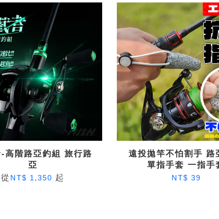
-高階路亞釣組 旅行路
遠投拋竿不怕割手 路
亞
單指手套 一指手
從
起
NT$ 1,350
NT$ 39