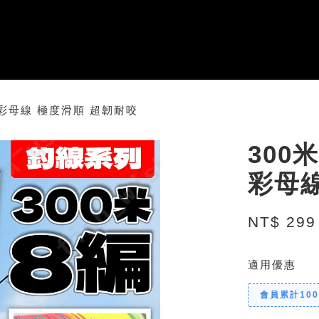
五彩母線 極度滑順 超韌耐咬
300
彩母線
NT$ 299
適用優惠
會員累計10