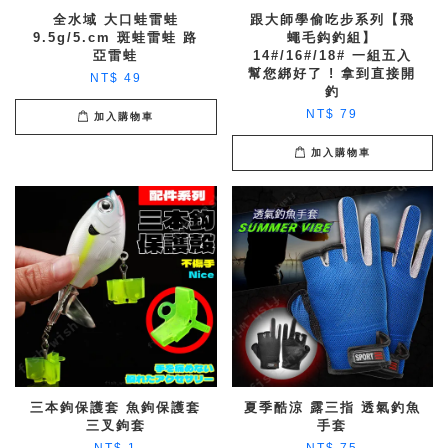
全水域 大口蛙雷蛙
跟大師學偷吃步系列【飛
9.5g/5.cm 斑蛙雷蛙 路
蠅毛鈎釣組】
亞雷蛙
14#/16#/18# 一組五入
幫您綁好了 ! 拿到直接開
NT$ 49
釣
NT$ 79
加入購物車
加入購物車
三本鉤保護套 魚鉤保護套
夏季酷涼 露三指 透氣釣魚
三叉鉤套
手套