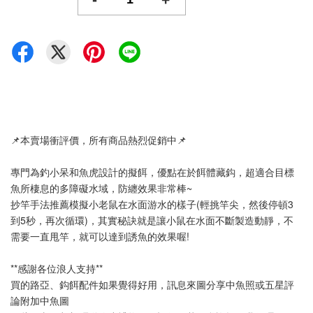
📌本賣場衝評價，所有商品熱烈促銷中📌
專門為釣小呆和魚虎設計的擬餌，優點在於餌體藏鈎，超適合目標
魚所棲息的多障礙水域，防纏效果非常棒~
抄竿手法推薦模擬小老鼠在水面游水的樣子(輕挑竿尖，然後停頓3
到5秒，再次循環)，其實秘訣就是讓小鼠在水面不斷製造動靜，不
需要一直甩竿，就可以達到誘魚的效果喔!
**感謝各位浪人支持**
買的路亞、鈎餌配件如果覺得好用，訊息來圖分享中魚照或五星評
論附加中魚圖