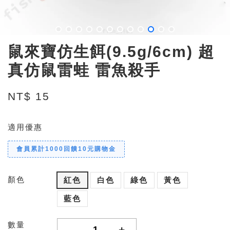
鼠來寶仿生餌(9.5g/6cm) 超
真仿鼠雷蛙 雷魚殺手
NT$ 15
適用優惠
會員累計1000回饋10元購物金
顏色
紅色
白色
綠色
黃色
藍色
數量
-
+