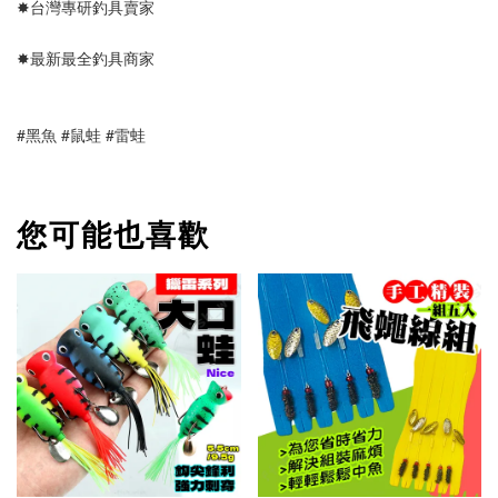
✸台灣專研釣具賣家
✸最新最全釣具商家
#黑魚 #鼠蛙 #雷蛙
您可能也喜歡