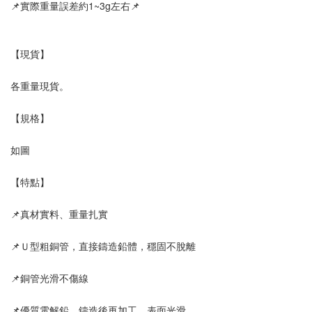
📌實際重量誤差約1~3g左右📌
【現貨】
各重量現貨。
【規格】
如圖
【特點】
📌真材實料、重量扎實
📌Ｕ型粗銅管，直接鑄造鉛體，穩固不脫離
📌銅管光滑不傷線
📌優質電解鉛，鑄造後再加工，表面光滑