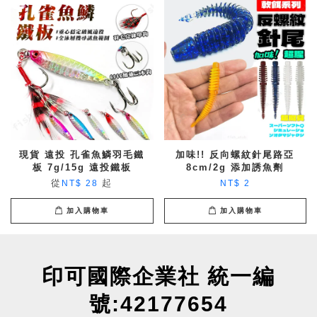
現貨 遠投 孔雀魚鱗羽毛鐵
加味!! 反向螺紋針尾路亞
板 7g/15g 遠投鐵板
8cm/2g 添加誘魚劑
從
起
NT$ 28
NT$ 2
加入購物車
加入購物車
印可國際企業社 統一編
號:42177654