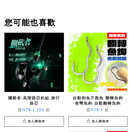
您可能也喜歡
攔截者-高階路亞釣組 旅行
自動刺魚不跑魚 翻轉魚鉤
路亞
叁彎魚鉤 自動翻轉魚鉤
從
起
從
起
NT$ 1,350
NT$ 1
加入購物車
加入購物車