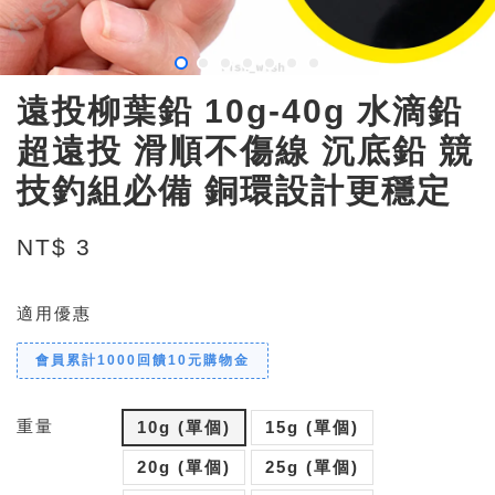
遠投柳葉鉛 10g-40g 水滴鉛
超遠投 滑順不傷線 沉底鉛 競
技釣組必備 銅環設計更穩定
NT$ 3
適用優惠
會員累計1000回饋10元購物金
重量
10g (單個)
15g (單個)
20g (單個)
25g (單個)