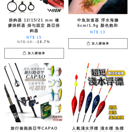
掛鉤器 12/15/21 mm 橡
中魚加速器 浮水海膽
膠掛餌器 掛勾固定 路亞掛
6cm/1.9g 顏色飽和
鉤器
NT$ 13
NT$ 15
NT$ 18
-16.7%
加入購物車
加入購物車
旅行偷跑路亞竿CAPAO
人氣淺水浮標 淺水標 魚標