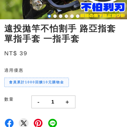
遠投拋竿不怕割手 路亞指套
單指手套 一指手套
NT$ 39
適用優惠
會員累計1000回饋10元購物金
數量
-
+