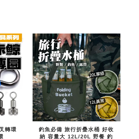
三叉轉環
釣魚必備 旅行折疊水桶 好收
環
納 容量大 12L/20L 野餐 釣