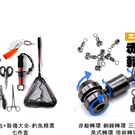
包+裝備大全-釣魚精選
赤鯨轉環 銅錘轉環 
七件套
美式轉環 培林轉