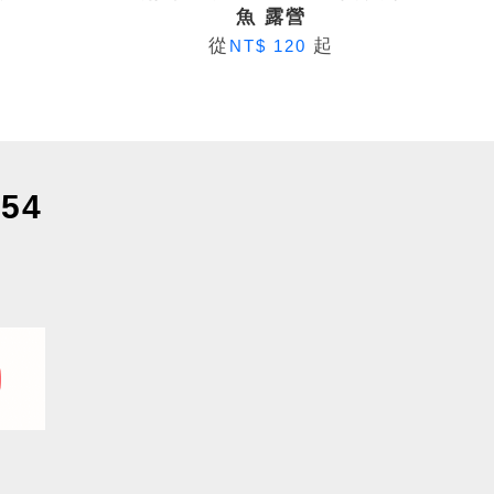
魚 露營
從
起
NT$ 120
54