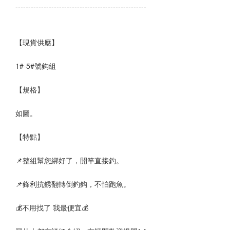
--------------------------------------------------- 
【現貨供應】
1#-5#號鈎組
【規格】
如圖。
【特點】
📌整組幫您綁好了，開竿直接釣。
📌鋒利抗銹翻轉倒釣鈎，不怕跑魚。
💰不用找了 我最便宜💰