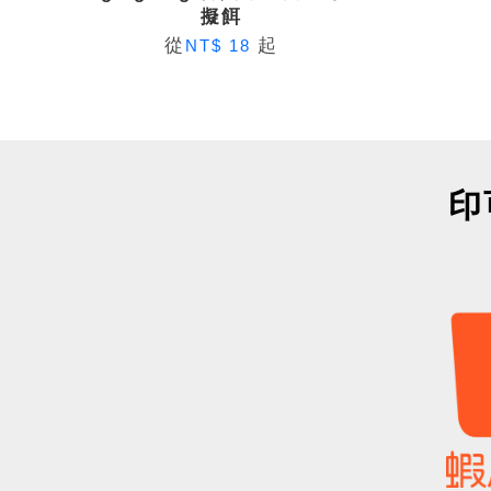
擬餌
從
起
NT$ 18
印