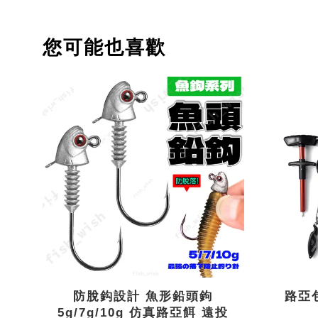
您可能也喜歡
防脫鈎設計 魚形鉛頭鉤
路亞
5g/7g/10g 仿真路亞餌 遠投