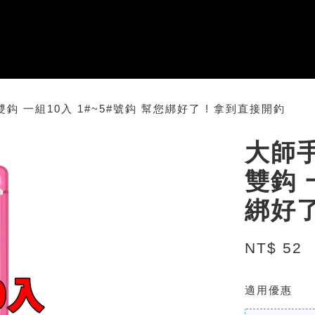
 一組10入 1#~5#號鈎 幫您綁好了 ! 拿到直接開釣
大師
雙鈎 
綁好了
NT$ 52
適用優惠