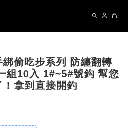
手綁偷吃步系列 防纏翻轉
一組10入 1#~5#號鈎 幫您
 ! 拿到直接開釣