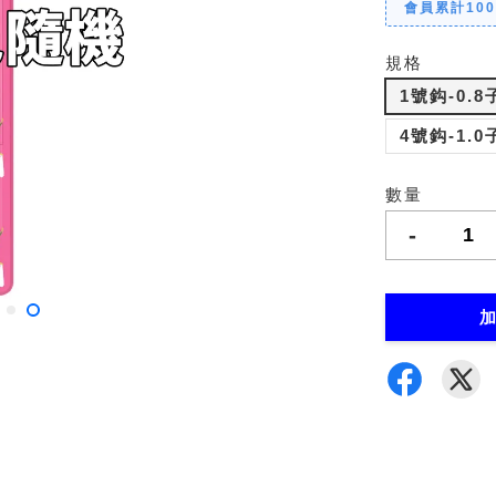
會員累計10
規格
1號鈎-0.8
4號鈎-1.0
數量
-
加