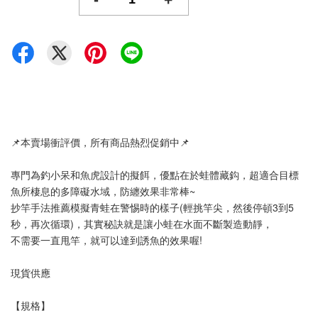
📌本賣場衝評價，所有商品熱烈促銷中📌
專門為釣小呆和魚虎設計的擬餌，優點在於蛙體藏鈎，超適合目標
魚所棲息的多障礙水域，防纏效果非常棒~
抄竿手法推薦模擬青蛙在警惕時的樣子(輕挑竿尖，然後停頓3到5
秒，再次循環)，其實秘訣就是讓小蛙在水面不斷製造動靜，
不需要一直甩竿，就可以達到誘魚的效果喔!
現貨供應
【規格】