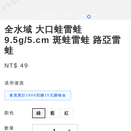
全水域 大口蛙雷蛙
9.5g/5.cm 斑蛙雷蛙 路亞雷
蛙
NT$ 49
適用優惠
會員累計1000回饋10元購物金
顏色
綠
藍
紅
數量
-
+